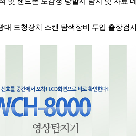
적 및 핸드폰 도감청 당할시 탐지 및 자료 
광대 도청장치 스캔 탐색장비 투입 출장검