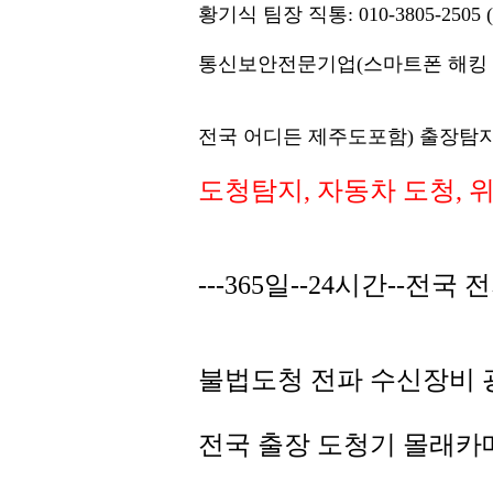
황기식 팀장 직통: 010-3805-25
통신보안전문기업(스마트폰 해킹 도청 검
전국 어디든 제주도포함) 출장탐
도청탐지, 자동차 도청, 
---365일--24시간--전
불법도청 전파 수신장비 
전국 출장 도청기 몰래카